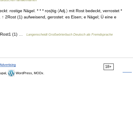
 deutschen familiennamen
ckt: rostige Nägel. * * * rọs|tig 〈Adj.〉 mit Rost bedeckt, verrostet *
 1. ↑ 2Rost (1) aufweisend, gerostet: es Eisen; e Nägel; Ü eine e
t ↑Rost1 (1) …
Langenscheidt Großwörterbuch Deutsch als Fremdsprache
Advertising
18+
upal,
WordPress, MODx.