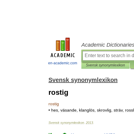
Academic Dictionarie
en-academic.com
Svensk synonymlexikon
Svensk synonymlexikon
rostig
rostig
•
hes
,
väsande
,
klanglös
,
skrovlig
,
sträv
,
rossl
Svensk
synonymlexikon
.
2013
.