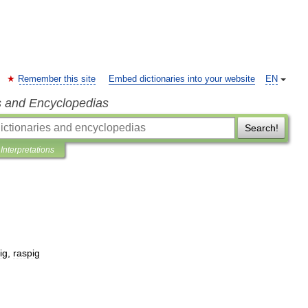
Remember this site
Embed dictionaries into your website
EN
s and Encyclopedias
Search!
Interpretations
ig
,
raspig