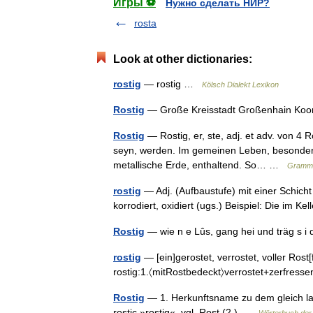
Игры ⚽
Нужно сделать НИР?
rosta
Look at other dictionaries:
rostig
— rostig …
Kölsch Dialekt Lexikon
Rostig
— Große Kreisstadt Großenhain Ko
Rostig
— Rostig, er, ste, adj. et adv. von 4 
seyn, werden. Im gemeinen Leben, besonders N
metallische Erde, enthaltend. So… …
Gramma
rostig
— Adj. (Aufbaustufe) mit einer Schicht
korrodiert, oxidiert (ugs.) Beispiel: Die im 
Rostig
— wie n e Lûs, gang hei und träg s i
rostig
— [ein]gerostet, verrostet, voller Rost[f
rostig:1.〈mitRostbedeckt〉verrostet+zerfres
Rostig
— 1. Herkunftsname zu dem gleich l
rostic »rostig«, vgl. Rost (2.) …