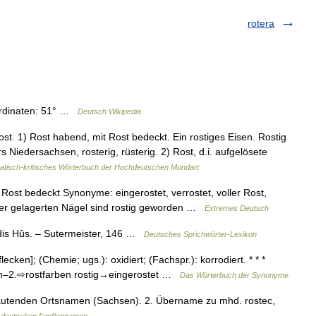
rotera
ordinaten: 51° …
Deutsch Wikipedia
Rost. 1) Rost habend, mit Rost bedeckt. Ein rostiges Eisen. Rostig
iedersachsen, rosterig, rüsterig. 2) Rost, d.i. aufgelösete
tisch-kritisches Wörterbuch der Hochdeutschen Mundart
 Rost bedeckt Synonyme: eingerostet, verrostet, voller Rost,
Keller gelagerten Nägel sind rostig geworden …
Extremes Deutsch
 dis Hûs. – Sutermeister, 146 …
Deutsches Sprichwörter-Lexikon
lecken]; (Chemie; ugs.): oxidiert; (Fachspr.): korrodiert. * * *
sen–2.⇨rostfarben rostig→eingerostet …
Das Wörterbuch der Synonyme
autenden Ortsnamen (Sachsen). 2. Übername zu mhd. rostec,