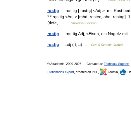
Wörterbuch der
rostig
— ros|tig [ rɔstɪç] <Adj.>: mit Rost bede
* * rọs|tig <Adj.> [mhd. rostec, ahd. rostag]:
(tiefe,… …
Universal-Lexikon
rostig
— rọs·tig Adj; <Eisen, ein Nagel> mi
rostig
— adj ( t, a) …
Clue 9 Svensk Ordbok
© Academic, 2000-2026
Contact us:
Technical Support
,
Dictionaries export
, created on PHP,
Joomla,
Dr